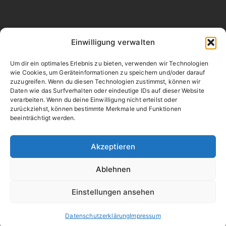
Rechtliches
Einwilligung verwalten
AGB
Um dir ein optimales Erlebnis zu bieten, verwenden wir Technologien
wie Cookies, um Geräteinformationen zu speichern und/oder darauf
Impressum
zuzugreifen. Wenn du diesen Technologien zustimmst, können wir
Daten wie das Surfverhalten oder eindeutige IDs auf dieser Website
Datenschutzerklärung
verarbeiten. Wenn du deine Einwilligung nicht erteilst oder
Barrierefrei­heits­erklärung
zurückziehst, können bestimmte Merkmale und Funktionen
beeinträchtigt werden.
Social Media
Akzeptieren
Wir auf Facebook
Ablehnen
Einstellungen ansehen
Datenschutzerklärung
Impressum
© Alle Rechte vorbehalten. Rügenrundfahrt.de