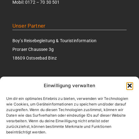
Mobil:
0172 – 70 30 501
Unser Partner
Boy’s Reisebegleitung & Touristinformation
Proraer Chaussee 3g
18609 Ostseebad Binz
Rechtliches
Einwilligung verwalten
AGB
Um dir ein optimales Erlebnis zu bieten, verwenden wir Technologien
wie Cookies, um Geräteinformationen zu speichern und/oder darauf
Impressum
zuzugreifen. Wenn du diesen Technologien zustimmst, können wir
Daten wie das Surfverhalten oder eindeutige IDs auf dieser Website
Datenschutzerklärung
verarbeiten. Wenn du deine Einwilligung nicht erteilst oder
Barrierefrei­heits­erklärung
zurückziehst, können bestimmte Merkmale und Funktionen
beeinträchtigt werden.