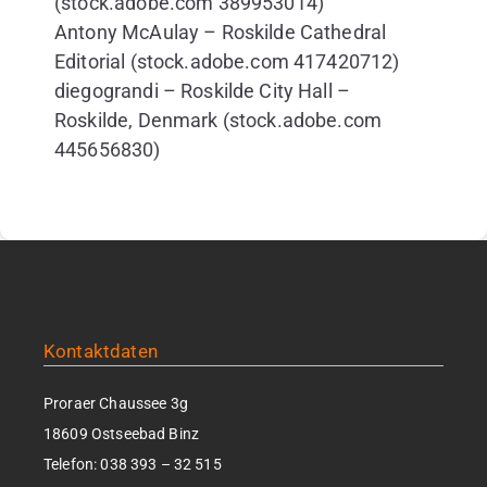
(stock.adobe.com 389953014)
Antony McAulay – Roskilde Cathedral
Editorial (stock.adobe.com 417420712)
diegograndi – Roskilde City Hall –
Roskilde, Denmark (stock.adobe.com
445656830)
Kontaktdaten
Proraer Chaussee 3g
18609 Ostseebad Binz
Telefon:
038 393 – 32 515