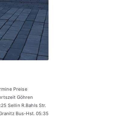
rmine Preise
hrtszeit Göhren
5 Sellin R.Bahls Str.
.Granitz Bus-Hst. 05:35