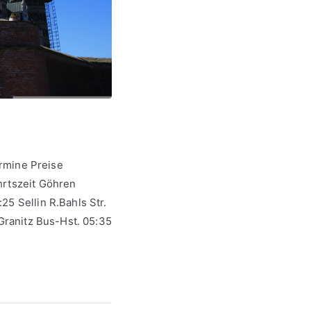
rmine Preise
hrtszeit Göhren
5 Sellin R.Bahls Str.
.Granitz Bus-Hst. 05:35